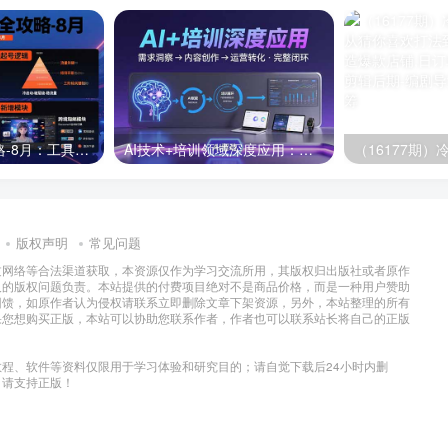
半无人直播全攻略-8月：工具使用+起号逻辑+违规规避,新增AI超体与跨境模块
AI技术+培训领域深度应用：需求洞察-内容创作-运营转化 的完整闭环
版权声明
常见问题
过网络等合法渠道获取，本资源仅作为学习交流所用，其版权归出版社或者原作
及的版权问题负责。本站提供的付费项目绝对不是商品价格，而是一种用户赞助
回馈，如原作者认为侵权请联系立即删除文章下架资源，另外，本站整理的所有
果您想购买正版，本站可以协助您联系作者，作者也可以联系站长将自己的正版
程、软件等资料仅限用于学习体验和研究目的；请自觉下载后24小时内删
，请支持正版！