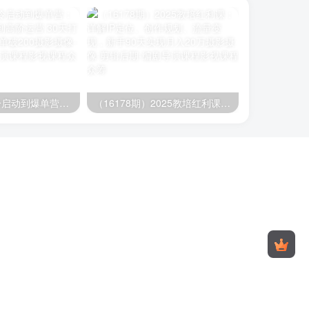
（16177期）冷启动到爆单营：从猜你喜欢打法到高阶运营,30天打造爆款店铺,日订单破200
（16178期）2025教培红利课：详解IP定位、创作规划、流量变现，新手90天实现月入20万