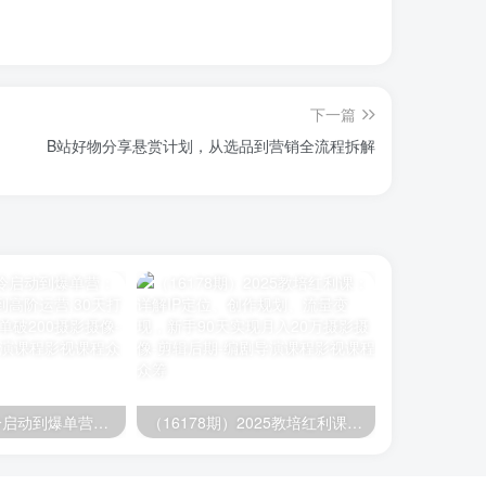
下一篇
B站好物分享悬赏计划，从选品到营销全流程拆解
（16177期）冷启动到爆单营：从猜你喜欢打法到高阶运营,30天打造爆款店铺,日订单破200
（16178期）2025教培红利课：详解IP定位、创作规划、流量变现，新手90天实现月入20万