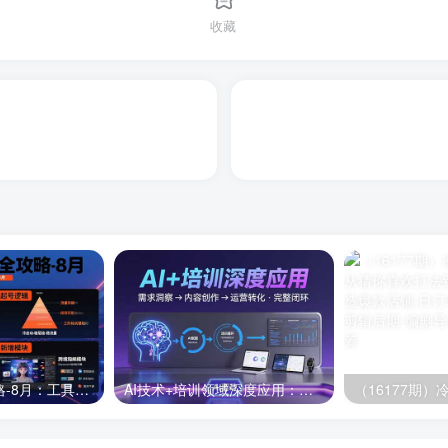
收藏
半无人直播全攻略-8月：工具使用+起号逻辑+违规规避,新增AI超体与跨境模块
AI技术+培训领域深度应用：需求洞察-内容创作-运营转化 的完整闭环