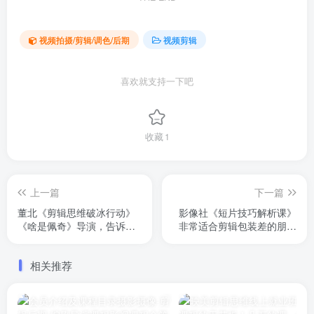
视频拍摄/剪辑/调色/后期
视频剪辑
喜欢就支持一下吧
收藏
1
上一篇
下一篇
董北《剪辑思维破冰行动》
影像社《短片技巧解析课》
《啥是佩奇》导演，告诉你
非常适合剪辑包装差的朋友
如何让你的剪辑更值钱，剪
们。视频剪辑比较炫酷，让
辑入门、剪辑遇到瓶颈、系
成片提升很多个档次。而且
相关推荐
统学习剪辑思维的都适合
都是有案例讲解，非常贴近
实际情况。有配套素材