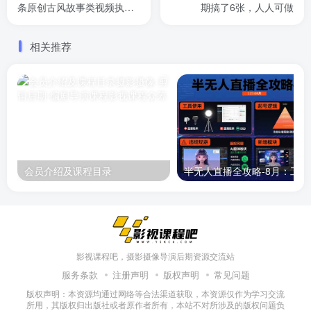
条原创古风故事类视频执行
期搞了6张，人人可做
就有收入【揭秘】
相关推荐
会员介绍及课程目录
半无人直播
影视课程吧，摄影摄像导演后期资源交流站
服务条款
注册声明
版权声明
常见问题
版权声明：本资源均通过网络等合法渠道获取，本资源仅作为学习交流
所用，其版权归出版社或者原作者所有，本站不对所涉及的版权问题负