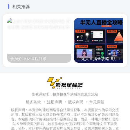
相关推荐
会员介绍及课程目录
半无人直播
影视课程吧，摄影摄像导演后期资源交流站
服务条款
注册声明
版权声明
常见问题
版权声明：本资源均通过网络等合法渠道获取，本资源仅作为学习交流
所用，其版权归出版社或者原作者所有，本站不对所涉及的版权问题负
责。本站提供的付费项目绝对不是商品价格，而是一种用户赞助打赏给
站长整理资源的回馈，如原作者认为侵权请联系立即删除文章下架资
源，另外，本站整理的所有课程均无售后答疑，如果您想购买正版，本