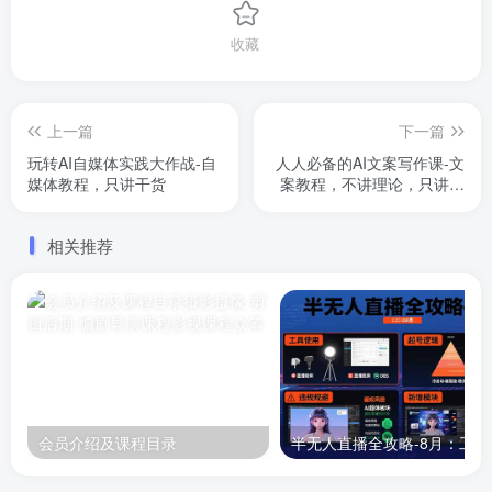
收藏
上一篇
下一篇
玩转AI自媒体实践大作战-自
人人必备的AI文案写作课-文
媒体教程，只讲干货
案教程，不讲理论，只讲实
战
相关推荐
会员介绍及课程目录
半无人直播