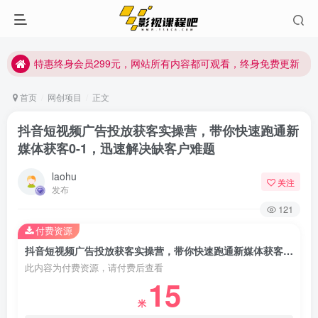
特惠终身会员299元，网站所有内容都可观看，终身免费更新
特惠终身会员299元，网站所有内容都可观看，终身免费更新
特惠终身会员299元，网站所有内容都可观看，终身免费更新
首页
网创项目
正文
抖音短视频广告投放获客实操营，带你快速跑通新
媒体获客0-1，迅速解决缺客户难题
laohu
关注
发布
121
付费资源
抖音短视频广告投放获客实操营，带你快速跑通新媒体获客0-1，迅速解决缺客户难题
此内容为付费资源，请付费后查看
15
米