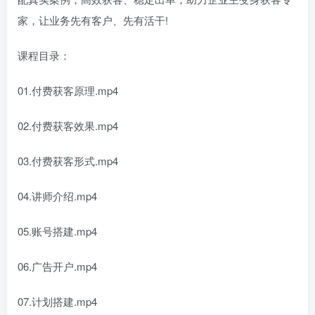
家，让业务先有客户、先有活干!
课程目录：
01.付费获客原理.mp4
02.付费获客效果.mp4
03.付费获客形式.mp4
04.讲师介绍.mp4
05.账号搭建.mp4
06.广告开户.mp4
07.计划搭建.mp4