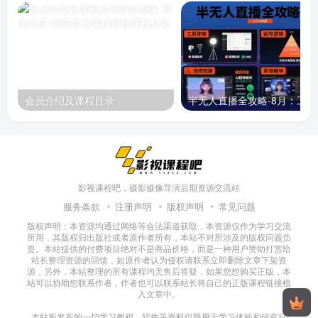
会员介绍及课程目录
半无人直播
影视课程吧，摄影摄像导演后期资源交流站
服务条款
注册声明
版权声明
常见问题
版权声明：本资源均通过网络等合法渠道获取，本资源仅作为学习交流
所用，其版权归出版社或者原作者所有，本站不对所涉及的版权问题负
责。本站提供的付费项目绝对不是商品价格，而是一种用户赞助打赏给
站长整理资源的回馈，如原作者认为侵权请联系立即删除文章下架资
源，另外，本站整理的所有课程均无售后答疑，如果您想购买正版，本
站可以协助您联系作者，作者也可以联系站长将自己的正版课程链接植
入文章中。
本站所发布的一切学习教程、软件等资料仅限用于学习体验和研究目