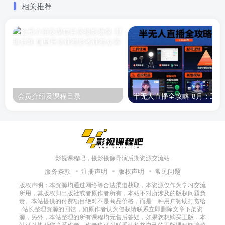
相关推荐
会员介绍及课程目录
半无人直播
影视课程吧，摄影摄像导演后期资源交流站
服务条款
注册声明
版权声明
常见问题
版权声明：本资源均通过网络等合法渠道获取，本资源仅作为学习交流
所用，其版权归出版社或者原作者所有，本站不对所涉及的版权问题负
责。本站提供的付费项目绝对不是商品价格，而是一种用户赞助打赏给
站长整理资源的回馈，如原作者认为侵权请联系立即删除文章下架资
源，另外，本站整理的所有课程均无售后答疑，如果您想购买正版，本
站可以协助您联系作者，作者也可以联系站长将自己的正版课程链接植