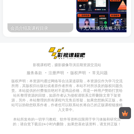
会员介绍及课程目录
半无人直播
影视课程吧，摄影摄像导演后期资源交流站
服务条款
注册声明
版权声明
常见问题
版权声明：本资源均通过网络等合法渠道获取，本资源仅作为学习交流
所用，其版权归出版社或者原作者所有，本站不对所涉及的版权问题负
责。本站提供的付费项目绝对不是商品价格，而是一种用户赞助打赏给
站长整理资源的回馈，如原作者认为侵权请联系立即删除文章下架资
源，另外，本站整理的所有课程均无售后答疑，如果您想购买正版，本
站可以协助您联系作者，作者也可以联系站长将自己的正版课程链接植
入文章中。
本站所发布的一切学习教程、软件等资料仅限用于学习体验和研究目
的；请自觉下载后24小时内删除，如果您喜欢该资料，请支持正版！