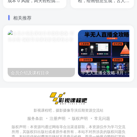
成本 0 风险，两天轻松搞到
程，绘画创意生成，古人跳
1k，无限放大【揭秘】
舞视频，赚钱思维解析
相关推荐
会员介绍及课程目录
半无人直播
影视课程吧，摄影摄像导演后期资源交流站
服务条款
注册声明
版权声明
常见问题
版权声明：本资源均通过网络等合法渠道获取，本资源仅作为学习交流
所用，其版权归出版社或者原作者所有，本站不对所涉及的版权问题负
责。本站提供的付费项目绝对不是商品价格，而是一种用户赞助打赏给