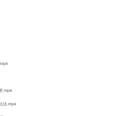
mp4
.mp4
法.mp4