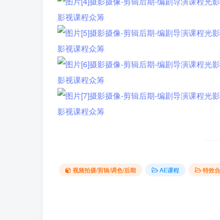
视频拍摄/剪辑/调色/后期
AE课程
特效