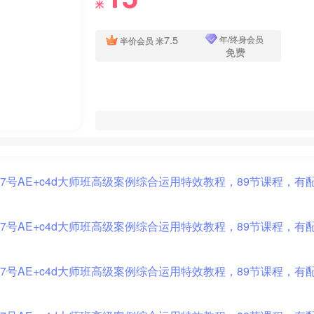
米
7.5
年/终身会员
半价会员
米
免费