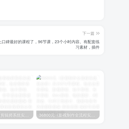
下一篇
上口碑最好的课程了，96节课，23个小时内容。有配套练
习素材，插件
26800元《职业剪辑师系统实战就业班》400节课程，包含视听语言、编剧、影视剪辑、短片剪辑、长片剪辑等内容。非常适合想要进阶学习剪辑知识的朋友
36800元《影视制作全流程实战就业班》共计874节课程。包含达芬奇调色、影视剪辑、短片剪辑、长片剪辑、Amc剪辑、电影摄影、AE特效、C4D三维设计、视频包装等内容