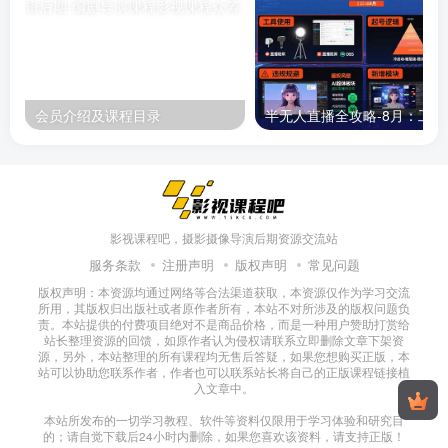
会员介绍及课程目录
半无人直播
影视课程吧，摄影摄像导演后期资源交流站
服务条款
注册声明
版权声明
常见问题
版权声明：本资源均通过网络等合法渠道获取，本资源仅作为学习交流
所用，其版权归出版社或者原作者所有，本站不对所涉及的版权问题负
责。本站提供的付费项目绝对不是商品价格，而是一种用户赞助打赏给
站长整理资源的回馈，如原作者认为侵权请联系立即删除文章下架资
源，另外，本站整理的所有课程均无售后答疑，如果您想购买正版，本
站可以协助您联系作者，作者也可以联系站长将自己的正版课程链接植
入文章中。
本站所发布的一切学习教程、软件等资料仅限用于学习体验和研究目
的；请自觉下载后24小时内删除，如果您喜欢该资料，请支持正版！