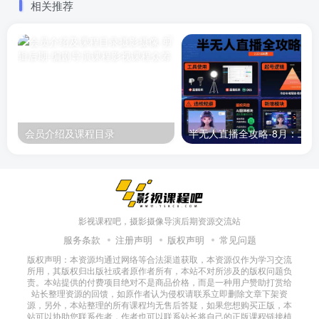
相关推荐
会员介绍及课程目录
半无人直播
影视课程吧，摄影摄像导演后期资源交流站
服务条款
注册声明
版权声明
常见问题
版权声明：本资源均通过网络等合法渠道获取，本资源仅作为学习交流
所用，其版权归出版社或者原作者所有，本站不对所涉及的版权问题负
责。本站提供的付费项目绝对不是商品价格，而是一种用户赞助打赏给
站长整理资源的回馈，如原作者认为侵权请联系立即删除文章下架资
源，另外，本站整理的所有课程均无售后答疑，如果您想购买正版，本
站可以协助您联系作者，作者也可以联系站长将自己的正版课程链接植