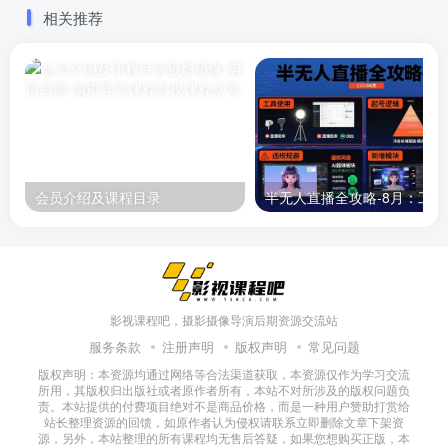
相关推荐
会员介绍及课程目录
半无人直播
影视课程吧，摄影摄像导演后期资源交流站
服务条款
注册声明
版权声明
常见问题
版权声明：本资源均通过网络等合法渠道获取，本资源仅作为学习交流
所用，其版权归出版社或者原作者所有，本站不对所涉及的版权问题负
责。本站提供的付费项目绝对不是商品价格，而是一种用户赞助打赏给
站长整理资源的回馈，如原作者认为侵权请联系立即删除文章下架资
源，另外，本站整理的所有课程均无售后答疑，如果您想购买正版，本