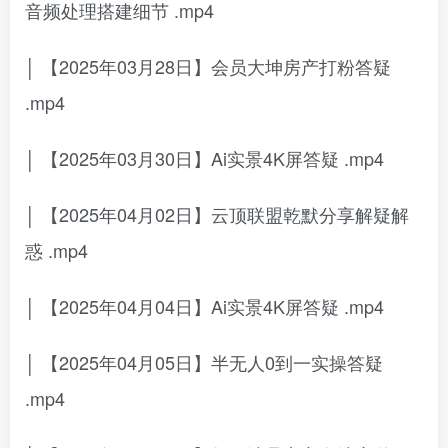
音频处理搭建细节 .mp4
│ 【2025年03月28日】会员大坤房产打粉答疑
.mp4
│ 【2025年03月30日】Ai实景4K屏答疑 .mp4
│ 【2025年04月02日】云顶联盟乾默分享解疑解
惑 .mp4
│ 【2025年04月04日】Ai实景4K屏答疑 .mp4
│ 【2025年04月05日】半无人0到一实操答疑
.mp4