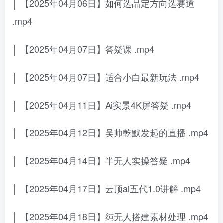
│ 【2025年04月06日】如何选品定方向选赛道
.mp4
│ 【2025年04月07日】答疑课 .mp4
│ 【2025年04月07日】适合小白最新玩法 .mp4
│ 【2025年04月11日】Ai实景4K屏答疑 .mp4
│ 【2025年04月12日】吴帅乾默发起的直播 .mp4
│ 【2025年04月14日】半无人实操答疑 .mp4
│ 【2025年04月17日】云顶ai五代1.0讲解 .mp4
│ 【2025年04月18日】纯无人搭建素材处理 .mp4