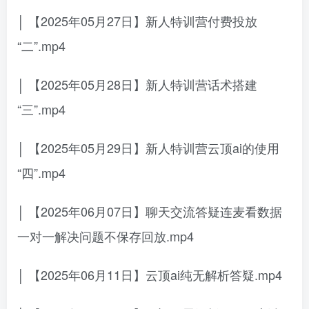
│ 【2025年05月27日】新人特训营付费投放
“二”.mp4
│ 【2025年05月28日】新人特训营话术搭建
“三”.mp4
│ 【2025年05月29日】新人特训营云顶ai的使用
“四”.mp4
│ 【2025年06月07日】聊天交流答疑连麦看数据
一对一解决问题不保存回放.mp4
│ 【2025年06月11日】云顶ai纯无解析答疑.mp4