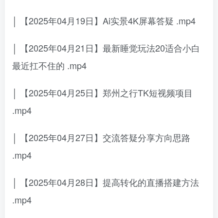
│ 【2025年04月19日】Ai实景4K屏幕答疑 .mp4
│ 【2025年04月21日】最新睡觉玩法20适合小白
最近扛不住的 .mp4
│ 【2025年04月25日】郑州之行TK短视频项目
.mp4
│ 【2025年04月27日】交流答疑分享方向思路
.mp4
│ 【2025年04月28日】提高转化的直播搭建方法
.mp4