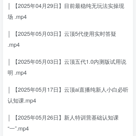
│ 【2025年04月29日】目前最稳纯无玩法实操现
场 .mp4
│ 【2025年05月03日】云顶5代使用实时答疑
.mp4
│ 【2025年05月03日】云顶五代1.0内测版试用说
明 .mp4
│ 【2025年05月17日】云顶ai直播纯新人小白必听
认知课.mp4
│ 【2025年05月26日】新人特训营基础认知课
“一”.mp4