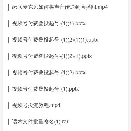
│ 绿联麦克风如何将声音传送到直播间.mp4
│ 视频号付费叠投起号-(1)(1).pptx
│ 视频号付费叠投起号-(1)(2)(1)(1).pptx
│ 视频号付费叠投起号-(1)(2)(1).pptx
│ 视频号付费叠投起号-(1)(2).pptx
│ 视频号付费叠投起号-(1).pptx
│ 视频号投流教程.mp4
│ 话术文件批量改名(1).rar