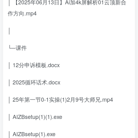
│ 【2025年06月13日】Ai加4k屏解析01云顶新合
作方向.mp4
│
└─课件
│ 12分申诉模板.docx
│ 2025循环话术.docx
│ 25年第一节0-1实操(1)2月9号大师兄.mp4
│ AIZBsetup(1)(1).exe
│ AIZBsetup(1).exe