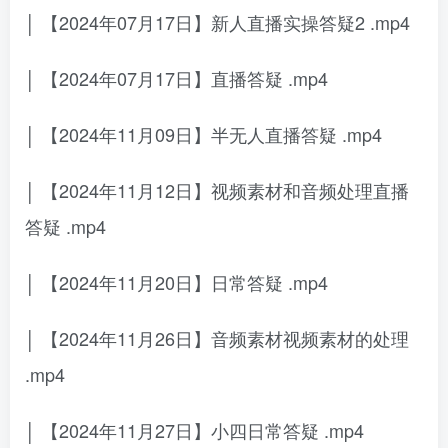
│ 【2024年07月17日】新人直播实操答疑2 .mp4
│ 【2024年07月17日】直播答疑 .mp4
│ 【2024年11月09日】半无人直播答疑 .mp4
│ 【2024年11月12日】视频素材和音频处理直播
答疑 .mp4
│ 【2024年11月20日】日常答疑 .mp4
│ 【2024年11月26日】音频素材视频素材的处理
.mp4
│ 【2024年11月27日】小四日常答疑 .mp4