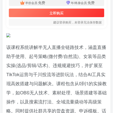
免费
免费
半价会员
年/终身会员
立即购买
建议登录购买，未登录无法保存数据
该课程系统讲解半无人直播全链路技术，涵盖直播
助手使用、起号策略(微付费/自然流)、女装等品类
实操(选品/剪辑/话术)、违规规避技巧，并扩展至
TikTok运营与千川投流等进阶玩法，结合AI工具实
现高效搭建与问题解决。课程包含从0到1的实操教
学，如OBS无人技术、素材处理、场景搭建等基础
操作，以及搜索流打法、全域流量撬动等高级策
略。同时提供社群共享的货盘资源、申诉模板、话