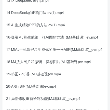
13 认iDeepseek ev(1).mp4
14 DeepSeek的正确用法 ev(1).mp4
15 AI生成精致PPT的方法 ev(1).mp4
16·登录MJ和生成第一张AI图的方法_(MJ基础课)_ev.mp4
17·MMJ手机端登录生成你的第一张AI图(MJ基础课)_evmp4
18·MJ放大图片和微调、保存图片(MJ基础课)ev.mp4
19·垫图+-句话-(MJ基础课)ev.mp4
20·A图+B图(MJ基础课)ev.mp4
21·局部修改重新绘制功能(MJ基础课)_ev,mp4