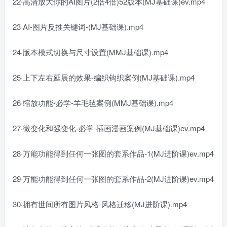
22·高清放大你的AI图片(2倍4倍)52版本(MJ基础课)ev.mp4
23·AI-图片反推关键词-(MJ基础课).mp4
24·版本模式切换与尺寸设置(MMJ基础课).mp4
25·上下左右延展的效果-编织钩织案例(MJ基础课).mp4
26·缩放功能-必学-羊毛毡案例(MMJ基础课).mp4
27·微变化和强变化-必学-插画漫画案例(MJ基础课)ev.mp4
28·万能功能得到任何一张图的套系作品-1(MJ进阶课)ev.mp4
29·万能功能得到任何一张图的套系作品-2(MJ进阶课)ev.mp4
30·拥有世间所有图片风格-风格迁移(MJ进阶课).mp4