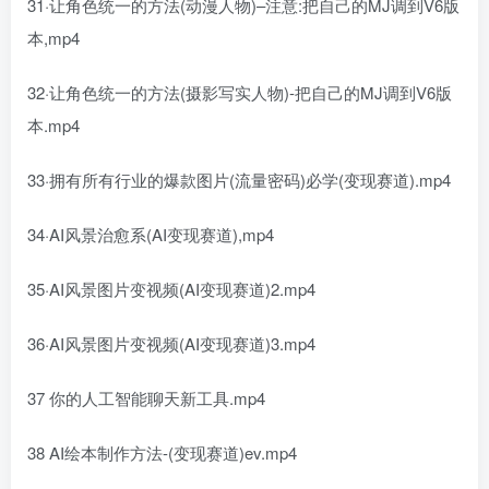
31·让角色统一的方法(动漫人物)–注意:把自己的MJ调到V6版
本,mp4
32·让角色统一的方法(摄影写实人物)-把自己的MJ调到V6版
本.mp4
33·拥有所有行业的爆款图片(流量密码)必学(变现赛道).mp4
34·AI风景治愈系(AI变现赛道),mp4
35·AI风景图片变视频(AI变现赛道)2.mp4
36·AI风景图片变视频(AI变现赛道)3.mp4
37 你的人工智能聊天新工具.mp4
38 AI绘本制作方法-(变现赛道)ev.mp4