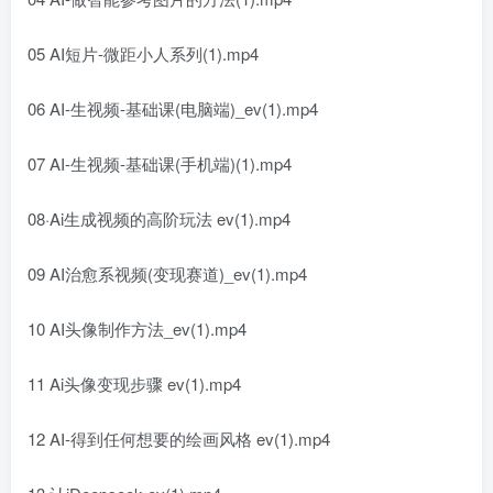
05 AI短片-微距小人系列(1).mp4
06 AI-生视频-基础课(电脑端)_ev(1).mp4
07 AI-生视频-基础课(手机端)(1).mp4
08·Ai生成视频的高阶玩法 ev(1).mp4
09 AI治愈系视频(变现赛道)_ev(1).mp4
10 AI头像制作方法_ev(1).mp4
11 Ai头像变现步骤 ev(1).mp4
12 AI-得到任何想要的绘画风格 ev(1).mp4