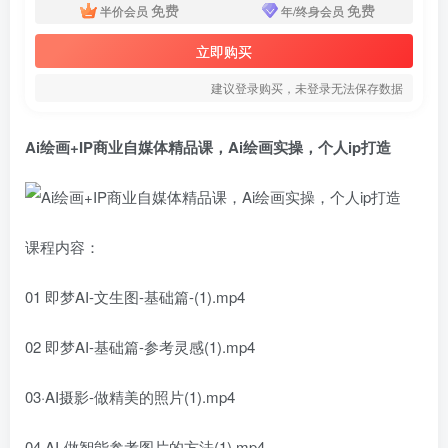
免费
免费
半价会员
年/终身会员
立即购买
建议登录购买，未登录无法保存数据
Ai绘画+IP商业自媒体精品课，Ai绘画实操，个人ip打造
课程内容：
01 即梦AI-文生图-基础篇-(1).mp4
02 即梦AI-基础篇-参考灵感(1).mp4
03·AI摄影-做精美的照片(1).mp4
04 AI-做智能参考图片的方法(1).mp4