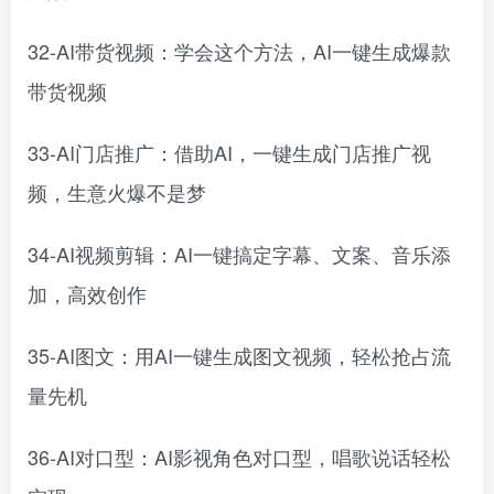
32-AI带货视频：学会这个方法，AI一键生成爆款
带货视频
33-AI门店推广：借助AI，一键生成门店推广视
频，生意火爆不是梦
34-AI视频剪辑：AI一键搞定字幕、文案、音乐添
加，高效创作
35-AI图文：用AI一键生成图文视频，轻松抢占流
量先机
36-AI对口型：AI影视角色对口型，唱歌说话轻松