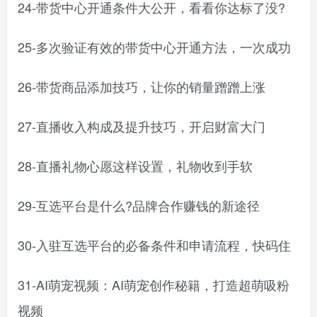
24-带货中心开通条件大公开，看看你达标了没?
25-多次验证有效的带货中心开通方法，一次成功
26-带货商品添加技巧，让你的销量蹭蹭上涨
27-直播收入构成及提升技巧，开启财富大门
28-直播礼物心愿这样设置，礼物收到手软
29-互选平台是什么?品牌合作赚钱的新途径
30-入驻互选平台的必备条件和申请流程，快码住
31-AI萌宠视频：AI萌宠创作秘籍，打造超萌吸粉
视频