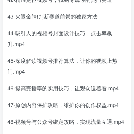
43-火眼金睛!判断赛道前景的独家方法
44-吸引人的视频号封面设计技巧，点击率飙
升.mp4
45-深度解读视频号推荐算法，让你的视频上热
门.mp4
46-提高完播率的实用技巧，让观众追着看.mp4
47-原创内容保护攻略，维护你的创作权益.mp4
48-视频号与公众号绑定攻略，实现流量互通.mp4