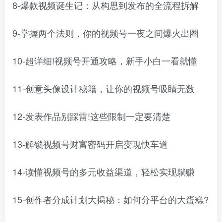
8-爆款视频诞生记：从构思到发布的全流程拆解
9-掌握两个法则，你的视频号一夜之间爆火出圈
10-超详细!视频号开通攻略，新手小白一看就懂
11-创意头像设计秘籍，让你的视频号吸睛无数
12-发表作品别踩雷!这些限制一定要清楚
13-解锁视频号财富密码开启变现快车道
14-读懂视频号的多元收益渠道，轻松实现躺赚
15-创作者分成计划大揭秘：如何分平台的大蛋糕?