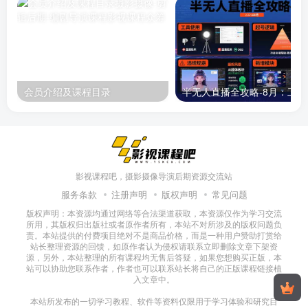
会员介绍及课程目录
半无人直播
影视课程吧，摄影摄像导演后期资源交流站
服务条款
注册声明
版权声明
常见问题
版权声明：本资源均通过网络等合法渠道获取，本资源仅作为学习交流
所用，其版权归出版社或者原作者所有，本站不对所涉及的版权问题负
责。本站提供的付费项目绝对不是商品价格，而是一种用户赞助打赏给
站长整理资源的回馈，如原作者认为侵权请联系立即删除文章下架资
源，另外，本站整理的所有课程均无售后答疑，如果您想购买正版，本
站可以协助您联系作者，作者也可以联系站长将自己的正版课程链接植
入文章中。
本站所发布的一切学习教程、软件等资料仅限用于学习体验和研究目