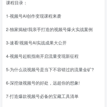
课程目录：
1-视频号AI创作变现课程来袭
2-独家揭秘!我亲手打造的视频号爆火实战案例
3-速看!视频号AI实战成果大公开
4-视频号起航指南开启流量变现新征程
5-为什么说视频号是当下不容错过的流量金矿?
6-深挖做视频号的好处，远超你的想象!
7-打造爆款视频号必备的宝藏工具清单