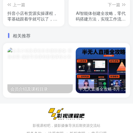
上一篇
下一篇
抖音小店有货源实操课程，
AI智能体创建全攻略，零代
零基础跟着学就可以了，模
码搭建方法，实现工作流自
式直接可以模仿复制(更新6
动化，十倍提升效率
月)
相关推荐
会员介绍及课程目录
半无人直播
影视课程吧，摄影摄像导演后期资源交流站