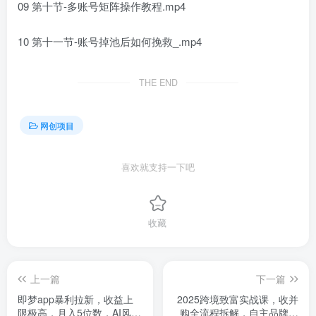
09 第十节-多账号矩阵操作教程.mp4
10 第十一节-账号掉池后如何挽救_.mp4
THE END
网创项目
喜欢就支持一下吧
收藏
上一篇
下一篇
即梦app暴利拉新，收益上
2025跨境致富实战课，收并
限极高，月入5位数，AI风口
购全流程拆解，自主品牌出