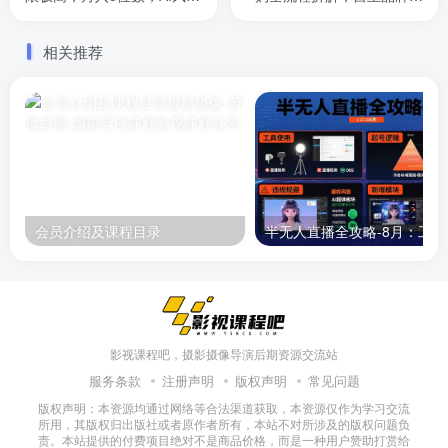
落地实操项目
海营销指南
相关推荐
会员介绍及课程目录
半无人直播
影视课程吧，摄影摄像导演后期资源交流站
服务条款
注册声明
版权声明
常见问题
版权声明：本资源均通过网络等合法渠道获取，本资源仅作为学习交流
所用，其版权归出版社或者原作者所有，本站不对所涉及的版权问题负
责。本站提供的付费项目绝对不是商品价格，而是一种用户赞助打赏给