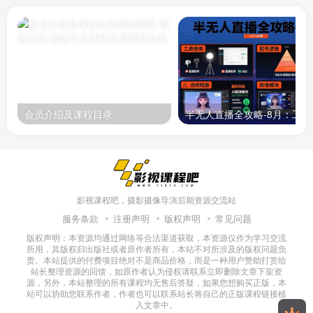
会员介绍及课程目录
半无人直播
影视课程吧，摄影摄像导演后期资源交流站
服务条款
注册声明
版权声明
常见问题
版权声明：本资源均通过网络等合法渠道获取，本资源仅作为学习交流
所用，其版权归出版社或者原作者所有，本站不对所涉及的版权问题负
责。本站提供的付费项目绝对不是商品价格，而是一种用户赞助打赏给
站长整理资源的回馈，如原作者认为侵权请联系立即删除文章下架资
源，另外，本站整理的所有课程均无售后答疑，如果您想购买正版，本
站可以协助您联系作者，作者也可以联系站长将自己的正版课程链接植
入文章中。