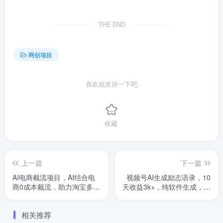
THE END
网创项目
喜欢就支持一下吧
收藏
上一篇
下一篇
AI电商截流项目，AI结合电
视频号AI生成励志语录，10
商0成本截流，助力淘宝多多
天收益3k+，纯软件生成，小
抖店无货源0成本起店
白可做
相关推荐