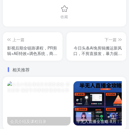
收藏
上一篇
下一篇
影视后期全链路课程，PR剪
今日头条AI免剪辑搬运新风
辑+AE特效+调色系统，商业
口，不剪直接发，暴力掘金
案例实战指南
日入四位数
相关推荐
会员介绍及课程目录
半无人直播