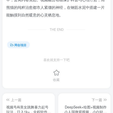
熊猫的纯粹治愈都市人紧绷的神经，在钢筋水泥中搭建一片
能触摸到自然暖意的心灵栖息地。
THE END
网创项目
喜欢就支持一下吧
收藏
上一篇
下一篇
视频号AI美女跳舞暴力起号
DeepSeek+绘图+视频制作
玩法，日入1k+，全程软件操
小人国微观视频，小白轻轻