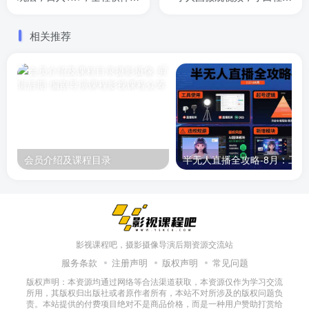
作，小白也能玩的项目
松松上手，条条爆款，条条
变现，单日就能收益
相关推荐
会员介绍及课程目录
半无人直播
影视课程吧，摄影摄像导演后期资源交流站
服务条款
注册声明
版权声明
常见问题
版权声明：本资源均通过网络等合法渠道获取，本资源仅作为学习交流
所用，其版权归出版社或者原作者所有，本站不对所涉及的版权问题负
责。本站提供的付费项目绝对不是商品价格，而是一种用户赞助打赏给