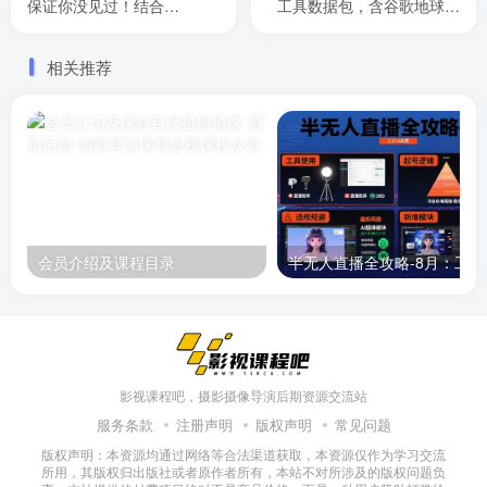
保证你没见过！结合
工具数据包，含谷歌地球与
Deepseek高效答题，轻松
矢量地图资源
日…
相关推荐
会员介绍及课程目录
半无人直播
影视课程吧，摄影摄像导演后期资源交流站
服务条款
注册声明
版权声明
常见问题
版权声明：本资源均通过网络等合法渠道获取，本资源仅作为学习交流
所用，其版权归出版社或者原作者所有，本站不对所涉及的版权问题负