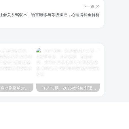
下一篇
25社会关系驾驭术，语言雕琢与等级操控，心理博弈全解析
（16177期）冷启动到爆单营：从猜你喜欢打法到高阶运营,30天打造爆款店铺,日订单破200
（16178期）2025教培红利课：详解IP定位、创作规划、流量变现，新手90天实现月入20万