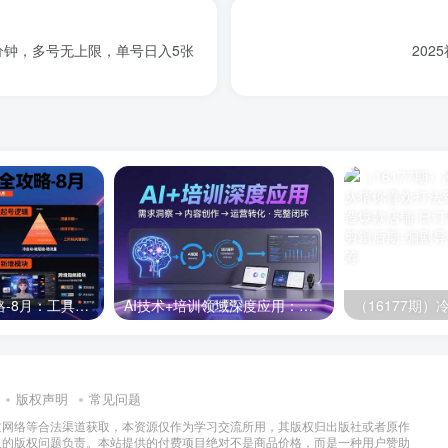
分钟，多号无上限，单号日入5张
20
半无人直播全攻略-8月：工具使用+起号逻辑+违规规避,新增AI超体与跨境模块
AI技术+培训领域深度应用：需求洞察-内容创作-运营转化 的完整闭环
版权声明
常见问题
过网络等合法渠道获取，本资源仅作为学习交流所用，其版权归出版社或者原作
及的版权问题负责。本站提供的付费项目绝对不是商品价格，而是一种用户赞助