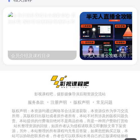
会员介绍及课程目录
半无人直播
影视课程吧，摄影摄像导演后期资源交流站
服务条款
注册声明
版权声明
常见问题
版权声明：本资源均通过网络等合法渠道获取，本资源仅作为学习交流
所用，其版权归出版社或者原作者所有，本站不对所涉及的版权问题负
责。本站提供的付费项目绝对不是商品价格，而是一种用户赞助打赏给
站长整理资源的回馈，如原作者认为侵权请联系立即删除文章下架资
源，另外，本站整理的所有课程均无售后答疑，如果您想购买正版，本
站可以协助您联系作者，作者也可以联系站长将自己的正版课程链接植