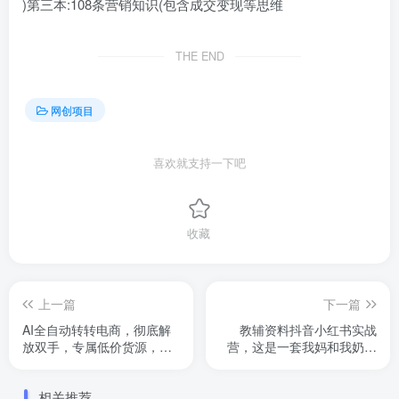
)第三本:108条营销知识(包含成交变现等思维
THE END
网创项目
喜欢就支持一下吧
收藏
上一篇
下一篇
AI全自动转转电商，彻底解
教辅资料抖音小红书实战
放双手，专属低价货源，单
营，这是一套我妈和我奶看
日轻松变现5张+【揭秘】
完都会的SOP，低成本低风
险创业
相关推荐