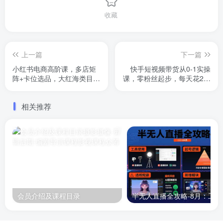
收藏
上一篇
下一篇
小红书电商高阶课，多店矩
快手短视频带货从0-1实操
阵+卡位选品，大红海类目突
课，零粉丝起步，每天花2小
围指南(更新5月)
时也能日入1k+
相关推荐
会员介绍及课程目录
半无人直播