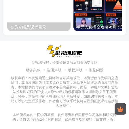
会员介绍及课程目录
半无人直播
影视课程吧，摄影摄像导演后期资源交流站
服务条款
注册声明
版权声明
常见问题
版权声明：本资源均通过网络等合法渠道获取，本资源仅作为学习交流
所用，其版权归出版社或者原作者所有，本站不对所涉及的版权问题负
责。本站提供的付费项目绝对不是商品价格，而是一种用户赞助打赏给
站长整理资源的回馈，如原作者认为侵权请联系立即删除文章下架资
源，另外，本站整理的所有课程均无售后答疑，如果您想购买正版，本
站可以协助您联系作者，作者也可以联系站长将自己的正版课程链接植
入文章中。
本站所发布的一切学习教程、软件等资料仅限用于学习体验和研究目
的；请自觉下载后24小时内删除，如果您喜欢该资料，请支持正版！