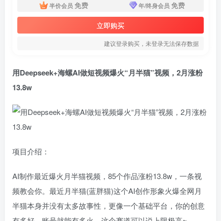
免费
免费
半价会员
年/终身会员
立即购买
建议登录购买，未登录无法保存数据
用Deepseek+海螺AI做短视频爆火“月半猫”视频，2月涨粉
13.8w
项目介绍：
AI制作最近爆火月半猫视频，85个作品涨粉13.8w，一条视
频教会你。最近月半猫(蓝胖猫)这个AI创作形象火爆全网月
半猫本身并没有太多故事性，更像一个基础平台，你的创意
有多好，账号就能有多火，这个赛道可以说上限极高~