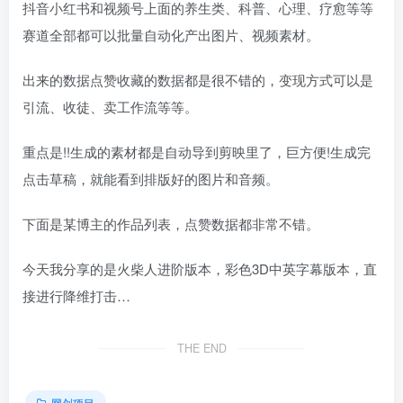
抖音小红书和视频号上面的养生类、科普、心理、疗愈等等
赛道全部都可以批量自动化产出图片、视频素材。
出来的数据点赞收藏的数据都是很不错的，变现方式可以是
引流、收徒、卖工作流等等。
重点是!!生成的素材都是自动导到剪映里了，巨方便!生成完
点击草稿，就能看到排版好的图片和音频。
下面是某博主的作品列表，点赞数据都非常不错。
今天我分享的是火柴人进阶版本，彩色3D中英字幕版本，直
接进行降维打击…
THE END
网创项目