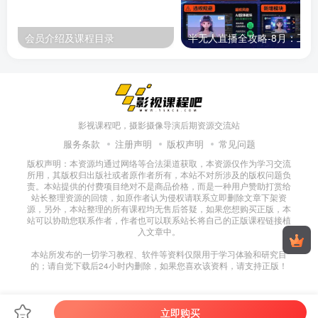
会员介绍及课程目录
半无人直播
影视课程吧，摄影摄像导演后期资源交流站
服务条款
注册声明
版权声明
常见问题
版权声明：本资源均通过网络等合法渠道获取，本资源仅作为学习交流
所用，其版权归出版社或者原作者所有，本站不对所涉及的版权问题负
责。本站提供的付费项目绝对不是商品价格，而是一种用户赞助打赏给
站长整理资源的回馈，如原作者认为侵权请联系立即删除文章下架资
源，另外，本站整理的所有课程均无售后答疑，如果您想购买正版，本
站可以协助您联系作者，作者也可以联系站长将自己的正版课程链接植
入文章中。
本站所发布的一切学习教程、软件等资料仅限用于学习体验和研究目
的；请自觉下载后24小时内删除，如果您喜欢该资料，请支持正版！
立即购买