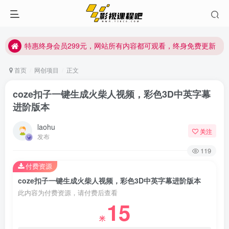
特惠终身会员299元，网站所有内容都可观看，终身免费更新
特惠终身会员299元，网站所有内容都可观看，终身免费更新
特惠终身会员299元，网站所有内容都可观看，终身免费更新
首页
网创项目
正文
coze扣子一键生成火柴人视频，彩色3D中英字幕
进阶版本
laohu
关注
发布
119
付费资源
coze扣子一键生成火柴人视频，彩色3D中英字幕进阶版本
此内容为付费资源，请付费后查看
15
米