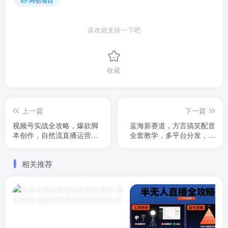
喜欢就支持一下吧
收藏
上一篇
下一篇
视频号实战全攻略，爆款脚
蓝海新赛道，方言搞笑配音
本创作，自然流直播运营，
全套教学，多平台分发，单
付费投放技巧
条视频撸多平台收益，适合
零基础小白
相关推荐