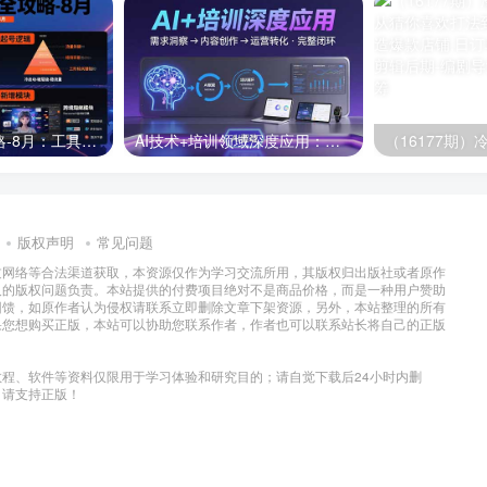
半无人直播全攻略-8月：工具使用+起号逻辑+违规规避,新增AI超体与跨境模块
AI技术+培训领域深度应用：需求洞察-内容创作-运营转化 的完整闭环
版权声明
常见问题
过网络等合法渠道获取，本资源仅作为学习交流所用，其版权归出版社或者原作
及的版权问题负责。本站提供的付费项目绝对不是商品价格，而是一种用户赞助
回馈，如原作者认为侵权请联系立即删除文章下架资源，另外，本站整理的所有
果您想购买正版，本站可以协助您联系作者，作者也可以联系站长将自己的正版
程、软件等资料仅限用于学习体验和研究目的；请自觉下载后24小时内删
，请支持正版！