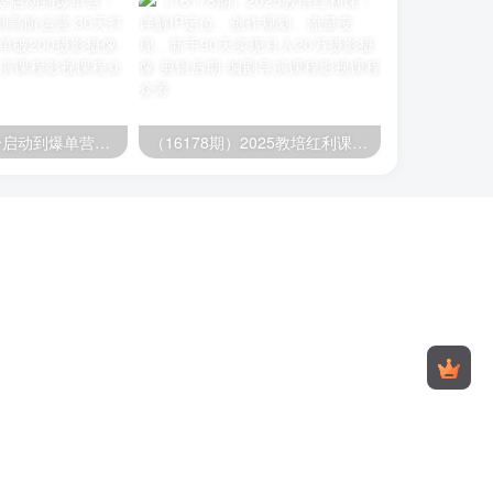
（16177期）冷启动到爆单营：从猜你喜欢打法到高阶运营,30天打造爆款店铺,日订单破200
（16178期）2025教培红利课：详解IP定位、创作规划、流量变现，新手90天实现月入20万