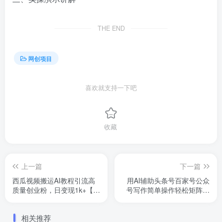
THE END
网创项目
喜欢就支持一下吧
收藏
上一篇
下一篇
西瓜视频搬运AI教程引流高
用AI辅助头条号百家号公众
质量创业粉，日变现1k+【揭
号写作简单操作轻松矩阵工
秘】
作室日收5000+
相关推荐