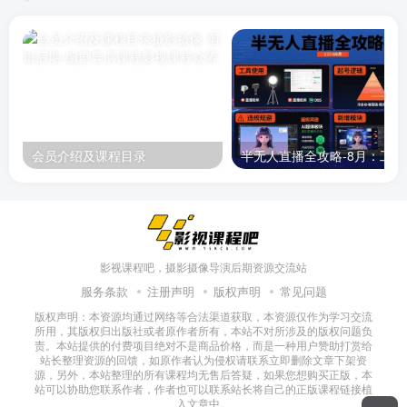
会员介绍及课程目录
半无人直播
影视课程吧，摄影摄像导演后期资源交流站
服务条款
注册声明
版权声明
常见问题
版权声明：本资源均通过网络等合法渠道获取，本资源仅作为学习交流
所用，其版权归出版社或者原作者所有，本站不对所涉及的版权问题负
责。本站提供的付费项目绝对不是商品价格，而是一种用户赞助打赏给
站长整理资源的回馈，如原作者认为侵权请联系立即删除文章下架资
源，另外，本站整理的所有课程均无售后答疑，如果您想购买正版，本
站可以协助您联系作者，作者也可以联系站长将自己的正版课程链接植
入文章中。