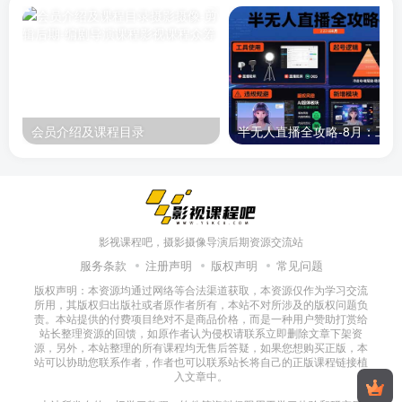
会员介绍及课程目录
半无人直播
影视课程吧，摄影摄像导演后期资源交流站
服务条款
注册声明
版权声明
常见问题
版权声明：本资源均通过网络等合法渠道获取，本资源仅作为学习交流
所用，其版权归出版社或者原作者所有，本站不对所涉及的版权问题负
责。本站提供的付费项目绝对不是商品价格，而是一种用户赞助打赏给
站长整理资源的回馈，如原作者认为侵权请联系立即删除文章下架资
源，另外，本站整理的所有课程均无售后答疑，如果您想购买正版，本
站可以协助您联系作者，作者也可以联系站长将自己的正版课程链接植
入文章中。