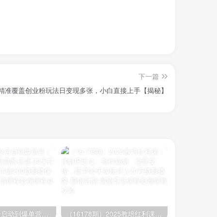
下一篇
精准覆盖创业粉玩法日变现多张，小白直接上手【揭秘】
（16177期）冷启动到爆单营：从猜你喜欢打法到高阶运营,30天打造爆款店铺,日订单破200
（16178期）2025教培红利课：详解IP定位、创作规划、流量变现，新手90天实现月入20万