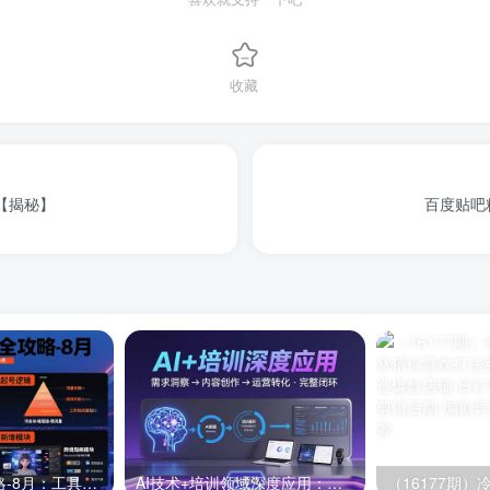
收藏
【揭秘】
百度贴吧
半无人直播全攻略-8月：工具使用+起号逻辑+违规规避,新增AI超体与跨境模块
AI技术+培训领域深度应用：需求洞察-内容创作-运营转化 的完整闭环