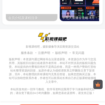
会员介绍及课程目录
半无人直播
影视课程吧，摄影摄像导演后期资源交流站
服务条款
注册声明
版权声明
常见问题
版权声明：本资源均通过网络等合法渠道获取，本资源仅作为学习交流
所用，其版权归出版社或者原作者所有，本站不对所涉及的版权问题负
责。本站提供的付费项目绝对不是商品价格，而是一种用户赞助打赏给
站长整理资源的回馈，如原作者认为侵权请联系立即删除文章下架资
源，另外，本站整理的所有课程均无售后答疑，如果您想购买正版，本
站可以协助您联系作者，作者也可以联系站长将自己的正版课程链接植
入文章中。
本站所发布的一切学习教程、软件等资料仅限用于学习体验和研究目
的；请自觉下载后24小时内删除，如果您喜欢该资料，请支持正版！