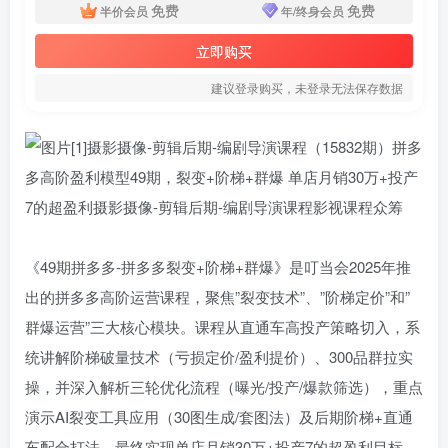
免费
免费
半价会员
年/终身会员
立即购买
建议登录购买，未登录无法保存数据
《49期拼多多-拼多多裂变+阶梯+群爆》是叮当会2025年推
出的拼多多高阶运营课程，聚焦”裂变技术”、”阶梯定价”和”
群爆运营”三大核心模块。课程从直通车高投产策略切入，系
统讲解阶梯破量技术（亏损定价/盈利提价）、300品群拉实
操，并深入解析三轮优化流程（曝光/投产/爆款筛选），重点
演示AI裂变工具应用（30图生成/套图法）及后期阶梯+直通
车配合打法，最终实现单店月销30万+投产7的超盈利目标。