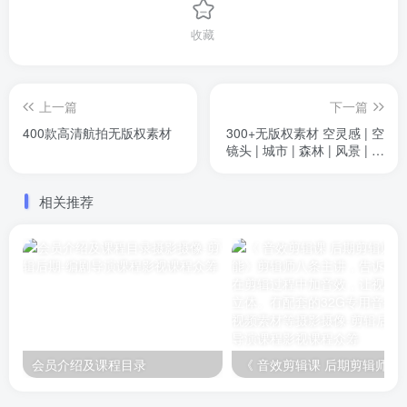
收藏
上一篇
下一篇
400款高清航拍无版权素材
300+无版权素材 空灵感 | 空
镜头 | 城市 | 森林 | 风景 | 云
| 精选300+无版权素材，涵
盖空灵感、空镜头、城市、
相关推荐
森林、风景、云等丰富类
别。高清无水印，适合视频
创作、广告设计、社交媒体
等多种场景，让您的作品更
具创意与美感。
会员介绍及课程目录
《 音效剪辑课 后期剪辑师必备技能》剪辑师八条主讲，告诉你如何在剪