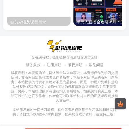
会员介绍及课程目录
半无人直播
影视课程吧，摄影摄像导演后期资源交流站
服务条款
注册声明
版权声明
常见问题
版权声明：本资源均通过网络等合法渠道获取，本资源仅作为学习交流
所用，其版权归出版社或者原作者所有，本站不对所涉及的版权问题负
责。本站提供的付费项目绝对不是商品价格，而是一种用户赞助打赏给
站长整理资源的回馈，如原作者认为侵权请联系立即删除文章下架资
源，另外，本站整理的所有课程均无售后答疑，如果您想购买正版，本
站可以协助您联系作者，作者也可以联系站长将自己的正版课程链接植
入文章中。
本站所发布的一切学习教程、软件等资料仅限用于学习体验和研究目
的；请自觉下载后24小时内删除，如果您喜欢该资料，请支持正版！