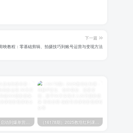
下一篇
剪映教程：零基础剪辑、拍摄技巧到账号运营与变现方法
（16177期）冷启动到爆单营：从猜你喜欢打法到高阶运营,30天打造爆款店铺,日订单破200
（16178期）2025教培红利课：详解IP定位、创作规划、流量变现，新手90天实现月入20万