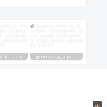
《查理的编剧训练营2023》最新编剧课程，88节课程，由《爱情公寓》编剧查理主讲，业内最厉害的编辑课程
价值16800的《编剧创作班》近160节课程，内容包含视听语言、蒙太奇、镜头调度、剧本的创作等内容。