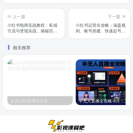
上一篇
下一篇
小红书电商实战教程：私域
小红书运营全攻略：涵盖规
引流与变现实战，揭秘百万
则、账号搭建、快速起号，
私域成交秘诀
助力变现引流
相关推荐
会员介绍及课程目录
半无人直播