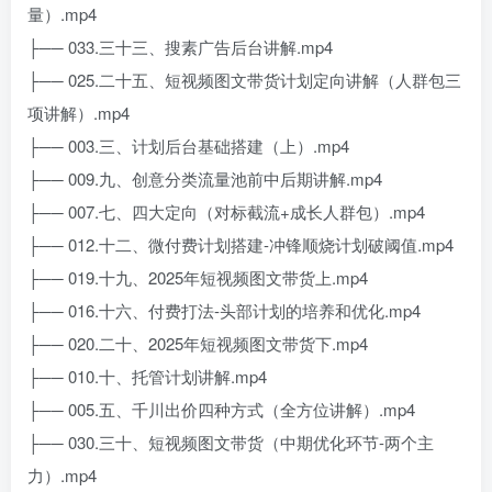
量）.mp4
├── 033.三十三、搜素广告后台讲解.mp4
├── 025.二十五、短视频图文带货计划定向讲解（人群包三
项讲解）.mp4
├── 003.三、计划后台基础搭建（上）.mp4
├── 009.九、创意分类流量池前中后期讲解.mp4
├── 007.七、四大定向（对标截流+成长人群包）.mp4
├── 012.十二、微付费计划搭建-冲锋顺烧计划破阈值.mp4
├── 019.十九、2025年短视频图文带货上.mp4
├── 016.十六、付费打法-头部计划的培养和优化.mp4
├── 020.二十、2025年短视频图文带货下.mp4
├── 010.十、托管计划讲解.mp4
├── 005.五、千川出价四种方式（全方位讲解）.mp4
├── 030.三十、短视频图文带货（中期优化环节-两个主
力）.mp4