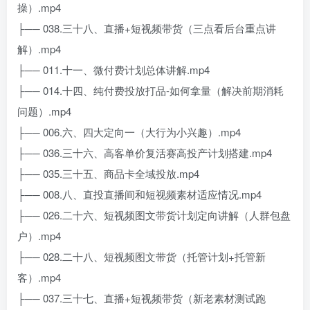
操）.mp4
├── 038.三十八、直播+短视频带货（三点看后台重点讲
解）.mp4
├── 011.十一、微付费计划总体讲解.mp4
├── 014.十四、纯付费投放打品-如何拿量（解决前期消耗
问题）.mp4
├── 006.六、四大定向一（大行为小兴趣）.mp4
├── 036.三十六、高客单价复活赛高投产计划搭建.mp4
├── 035.三十五、商品卡全域投放.mp4
├── 008.八、直投直播间和短视频素材适应情况.mp4
├── 026.二十六、短视频图文带货计划定向讲解（人群包盘
户）.mp4
├── 028.二十八、短视频图文带货（托管计划+托管新
客）.mp4
├── 037.三十七、直播+短视频带货（新老素材测试跑