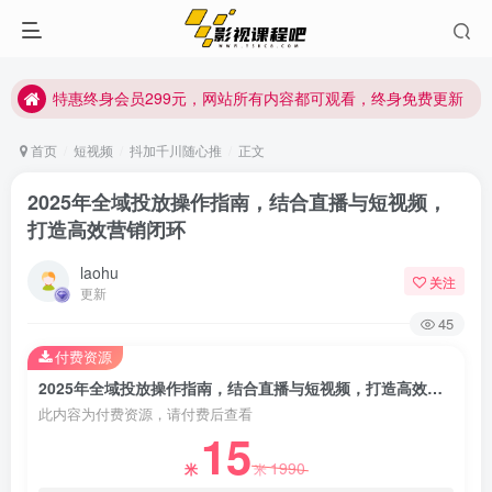
特惠终身会员299元，网站所有内容都可观看，终身免费更新
特惠终身会员299元，网站所有内容都可观看，终身免费更新
特惠终身会员299元，网站所有内容都可观看，终身免费更新
首页
短视频
抖加千川随心推
正文
2025年全域投放操作指南，结合直播与短视频，
打造高效营销闭环
laohu
关注
更新
45
付费资源
2025年全域投放操作指南，结合直播与短视频，打造高效营销闭环
此内容为付费资源，请付费后查看
15
1990
米
米