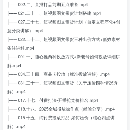
├── 002.二、直播打品前期五点准备.mp4
├── 021.二十一、短视频图文带货计划搭建.mp4
├── 027.二十七、短视频图文带货计划（自定义程序化+创
意分类讲解）.mp4
├── 022.二十二、短视频图文带货三种出价方式+低效素材
备注讲解.mp4
├── 001.一、随心推两种投放方式+新老号如何投放详细讲
解.mp4
├── 034.三十四、商品卡投放（标准投放讲解）.mp4
├── 031.三十一、短视频图文带货（关于压价四种情况拆
解）.mp4
├── 017.十七、付费打法-开播抢竞价排名.mp4
├── 018.十八、2025全域投放操作点（经验分享）.mp4
├── 015.十五、纯付费投放打品-如何压价（核心四点讲
解）.mp4