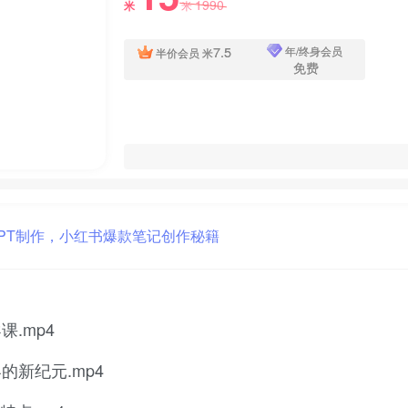
1990
米
米
7.5
年/终身会员
半价会员
米
免费
课.mp4
的新纪元.mp4