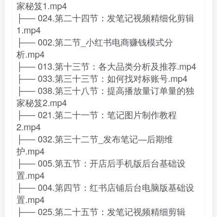
家秘笈1.mp4
├── 024.第二十四节：发笔记视频精细化剪辑
1.mp4
├── 002.第二节_小红书电商赚钱模式分
析.mp4
├── 013.第十三节：各大品类分析及推荐.mp4
├── 033.第三十三节：如何找对标账号.mp4
├── 038.第三十八节：提高播放量订单量的独
家秘笈2.mp4
├── 021.第二十一节：笔记图片制作教程
2.mp4
├── 032.第三十二节_发布笔记—后期维
护.mp4
├── 005.第五节：开店后手机版后台基础设
置.mp4
├── 004.第四节：红书店铺后台电脑版基础设
置.mp4
├── 025.第二十五节：发笔记视频精细剪辑