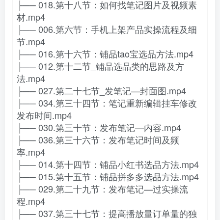
├── 018.第十八节：如何找笔记图片及视频素
材.mp4
├── 006.第六节：手机上架产品实操流程及细
节.mp4
├── 016.第十六节：铺品tao宝选品方法.mp4
├── 012.第十二节_铺品选品类的思路及方
法.mp4
├── 027.第二十七节_发笔记—封面图.mp4
├── 034.第三十四节：笔记重新编辑挂车修改
发布时间.mp4
├── 030.第三十节：发布笔记—内容.mp4
├── 036.第三十六节：发布笔记时间及频
率.mp4
├── 014.第十四节：铺品小红书选品方法.mp4
├── 015.第十五节：铺品拼多多选品方法.mp4
├── 029.第二十九节：发布笔记—过实操流
程.mp4
├── 037.第三十七节：提高播放量订单量的独