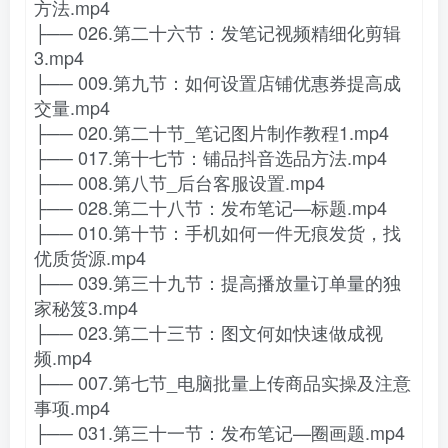
方法.mp4
├── 026.第二十六节：发笔记视频精细化剪辑
3.mp4
├── 009.第九节：如何设置店铺优惠券提高成
交量.mp4
├── 020.第二十节_笔记图片制作教程1.mp4
├── 017.第十七节：铺品抖音选品方法.mp4
├── 008.第八节_后台客服设置.mp4
├── 028.第二十八节：发布笔记—标题.mp4
├── 010.第十节：手机如何一件无痕发货，找
优质货源.mp4
├── 039.第三十九节：提高播放量订单量的独
家秘笈3.mp4
├── 023.第二十三节：图文何如快速做成视
频.mp4
├── 007.第七节_电脑批量上传商品实操及注意
事项.mp4
├── 031.第三十一节：发布笔记—圈画题.mp4