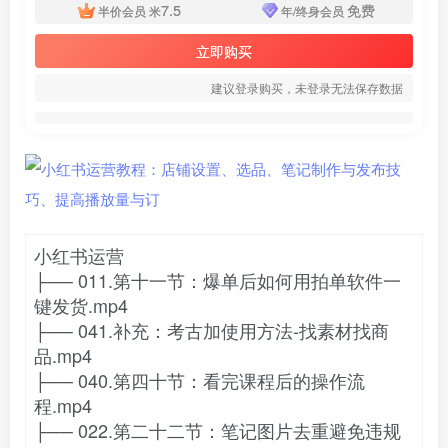
7.5
免费
半价会员
米
年/终身会员
立即购买
建议登录购买，未登录无法保存数据
小红书运营
├── 011.第十一节：爆单后如何用拍单软件一
键发货.mp4
├── 041.补充：考古加使用方法-找素材找商
品.mp4
├── 040.第四十节：看完课程后的操作流
程.mp4
├── 022.第二十二节：笔记图片去重避免违规