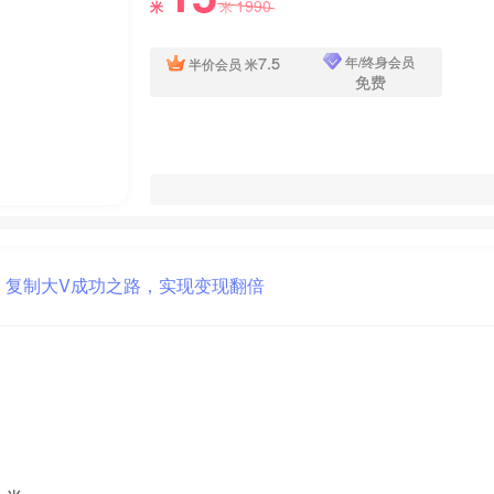
1990
米
米
7.5
年/终身会员
半价会员
米
免费