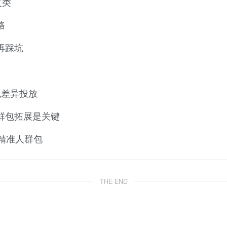
之类
路
再踩坑
包差异投放
群包拓展是关键
用精准人群包
THE END