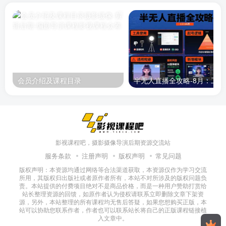
会员介绍及课程目录
半无人直播
影视课程吧，摄影摄像导演后期资源交流站
服务条款
注册声明
版权声明
常见问题
版权声明：本资源均通过网络等合法渠道获取，本资源仅作为学习交流
所用，其版权归出版社或者原作者所有，本站不对所涉及的版权问题负
责。本站提供的付费项目绝对不是商品价格，而是一种用户赞助打赏给
站长整理资源的回馈，如原作者认为侵权请联系立即删除文章下架资
源，另外，本站整理的所有课程均无售后答疑，如果您想购买正版，本
站可以协助您联系作者，作者也可以联系站长将自己的正版课程链接植
入文章中。