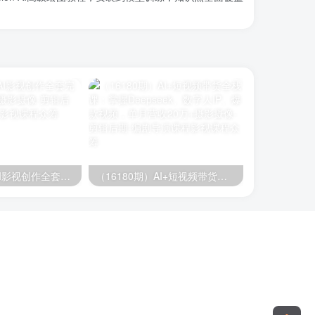
AI电影创作，AI影视创作全套完整课程（25节）
（16180期）AI+短视频带货全栈课：掌握Deepseek、数字人IP、爆款视频，单月营收20万+