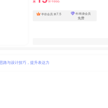
1990
米
米
7.5
年/终身会员
半价会员
米
免费