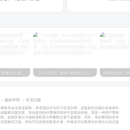
（16203期）AI短故事创作课：掌握5步扩写法、细纲生成、人设塑造，单篇稿费2000+
（16222期）Krita AI绘画从入门到变现：文生图/实时绘画/模型部署，副业月均6000元
版权声明
常见问题
过网络等合法渠道获取，本资源仅作为学习交流所用，其版权归出版社或者原作
及的版权问题负责。本站提供的付费项目绝对不是商品价格，而是一种用户赞助
回馈，如原作者认为侵权请联系立即删除文章下架资源，另外，本站整理的所有
果您想购买正版，本站可以协助您联系作者，作者也可以联系站长将自己的正版