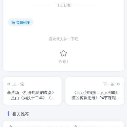
THE END
音频处理
喜欢就支持一下吧
收藏
1
上一篇
下一篇
新片场 《打开电影的魔盒》
《百万剪辑狮：人人都能听
，是由《为奴十二年》《木
懂的剪辑思维》24节课程，
乃伊》声音设计师出的课程
官网同步。有配套练习素材
曾获得过72届奥斯卡“最佳音
以及音效等
相关推荐
响效果”提名。想要了解电影
配乐、配音、混音的同学，
可以学习一下！