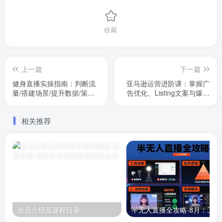
收藏
上一篇
下一篇
健身直播实操指南：判断流
亚马逊运营进阶课：掌握广
量/搭建场景/提升数据/策划
告优化、Listing文案与爆款
内容/打造高效直播间
打造，日销出千单
相关推荐
会员介绍及课程目录
半无人直播