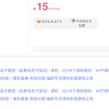
15
1990
米
米
7.5
年/终身会员
半价会员
米
免费