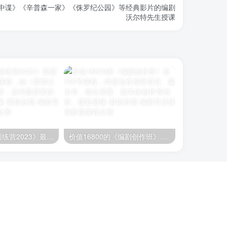
中谍》《辛普森一家》《侏罗纪公园》等经典影片的编剧
沃尔特先生授课
《查理的编剧训练营2023》最新编剧课程，88节课程，由《爱情公寓》编剧查理主讲，业内最厉害的编辑课程
价值16800的《编剧创作班》近160节课程，内容包含视听语言、蒙太奇、镜头调度、剧本的创作等内容。