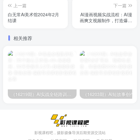
上一篇
下一篇
白无常Ai美术馆2024年2月
AI漫画视频实战流程：AI漫
结课
画爽文视频制作，打造爆款
漫画视频
相关推荐
（16219期）AI实战全链路训练营：35个核心工作流+40+实操案例，30天掌握月入2万+技能
（16203期）AI短故
影视课程吧，摄影摄像导演后期资源交流站