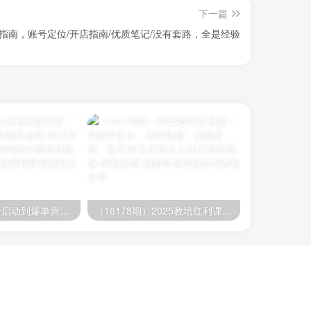
下一篇
指南，账号定位/开店指南/优质笔记/没有套路，全是经验
（16177期）冷启动到爆单营：从猜你喜欢打法到高阶运营,30天打造爆款店铺,日订单破200
（16178期）2025教培红利课：详解IP定位、创作规划、流量变现，新手90天实现月入20万