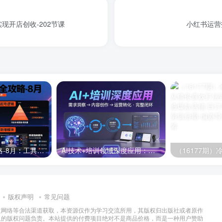
开店创收-202节课
小红书运营
半无人直播全攻略-8月：工具使用+起号逻辑+违规规避,新增AI超体与跨境模块
AI技术+培训领域深度应用：需求洞察-内容创作-运营转化 的完整闭环
版权声明
常见问题
过网络等合法渠道获取，本资源仅作为学习交流所用，其版权归出版社或者原作
及的版权问题负责。本站提供的付费项目绝对不是商品价格，而是一种用户赞助