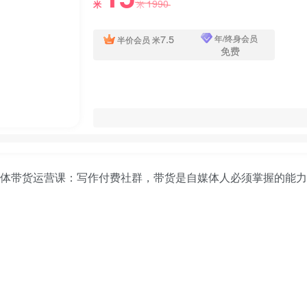
1990
米
米
7.5
年/终身会员
半价会员
米
免费