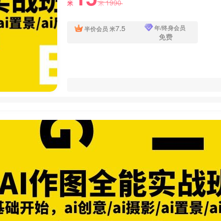
1990
米
米
7.5
年/终身会员
半价会员
米
免费